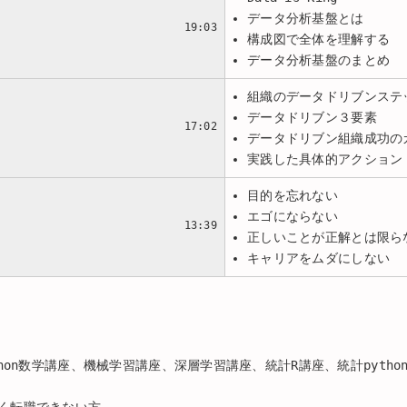
データ分析基盤とは
」
19:03
構成図で全体を理解する
データ分析基盤のまとめ
組織のデータドリブンステ
データドリブン３要素
17:02
データドリブン組織成功の
実践した具体的アクション
目的を忘れない
エゴにならない
13:39
正しいことが正解とは限ら
キャリアをムダにしない
thon数学講座、機械学習講座、深層学習講座、統計R講座、統計pyth
く転職できない方