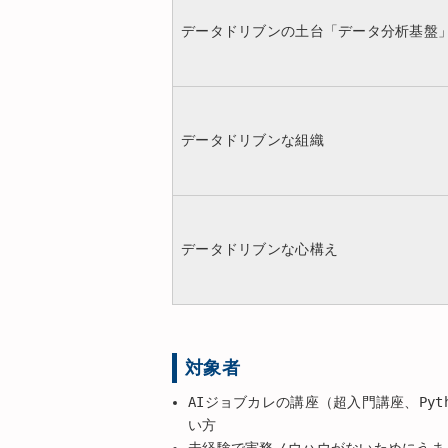
データドリブンの土台「データ分析基盤
データドリブンな組織
データドリブンな心構え
対象者
AIジョブカレの講座（超入門講座、Py
い方
未経験で実務ノウハウがないためにうま