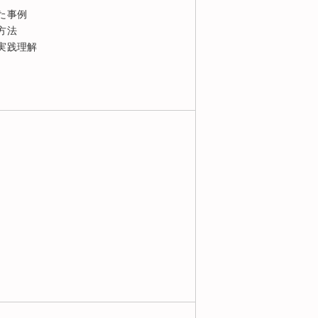
た事例
方法
実践理解