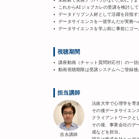
これからAIジョブカレの受講を検討し
データドリブン人材として活躍を目指す
データサイエンスを一巡学んだが実務へ
データサイエンスを学ぶ前に事前にゴー
視聴期間
講座動画（チャット質問対応付）の一括
動画視聴期限は受講システムへご登録後
担当講師
法政大学で心理学を専
その後データサイエン
クライアントワークと
その後、事業会社のデ
成などを担当。
吉永講師
現在は株式会社ルーデ