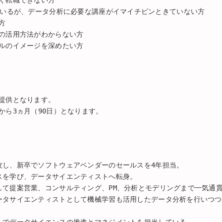
ているが、データ分析に必要な講座がイマイチピンときていない方
方
の活用方法がわからない方
ルのイメージを深めたい方
提供となります。
から3ヵ月（90日）となります。
攻し、新卒でソフトウェアベンダーのセールスを4年担当。
スを学び、データサイエンティストへ転身。
して提案営業、コンサルティング、PM、分析とモデリングまで一気通
ータサイエンティストとして機械学習も活用したデータ分析を行いつつ
ルでデータサイエンスの推進とマネジメントを担当している。