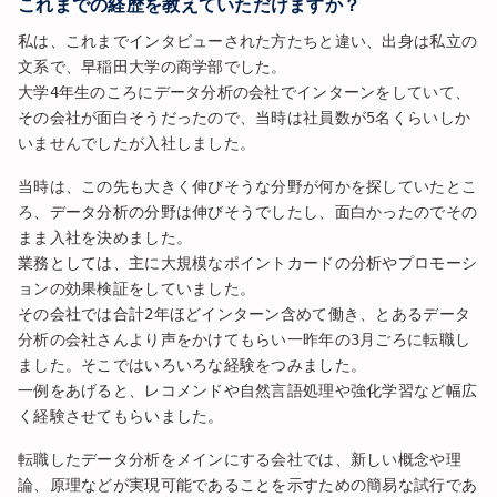
これまでの経歴を教えていただけますか？
私は、これまでインタビューされた方たちと違い、出身は私立の
文系で、早稲田大学の商学部でした。
大学4年生のころにデータ分析の会社でインターンをしていて、
その会社が面白そうだったので、当時は社員数が5名くらいしか
いませんでしたが入社しました。
当時は、この先も大きく伸びそうな分野が何かを探していたとこ
ろ、データ分析の分野は伸びそうでしたし、面白かったのでその
まま入社を決めました。
業務としては、主に大規模なポイントカードの分析やプロモーシ
ョンの効果検証をしていました。
その会社では合計2年ほどインターン含めて働き、とあるデータ
分析の会社さんより声をかけてもらい一昨年の3月ごろに転職し
ました。そこではいろいろな経験をつみました。
一例をあげると、レコメンドや自然言語処理や強化学習など幅広
く経験させてもらいました。
転職したデータ分析をメインにする会社では、新しい概念や理
論、原理などが実現可能であることを示すための簡易な試行であ