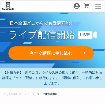
日本全国どこからでも受講可能！
ライブ配信開始
今すぐ講座に申し込む
【お知らせ】
新型コロナウイルス感染拡大に備え、一時的に対面
講座を「ライブ配信」に移行します。ご理解の程宜しくお願い申し
上げます。
AIjobcolleトップ
ライブ配信開始